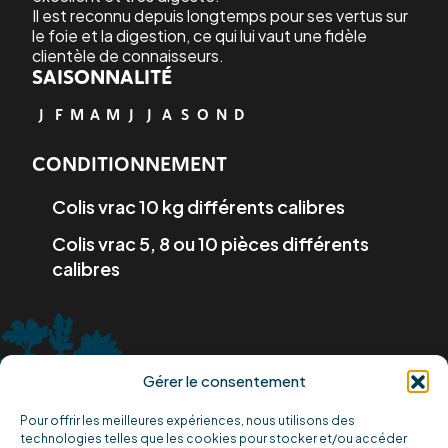
Il est reconnu depuis longtemps pour ses vertus sur
le foie et la digestion, ce qui lui vaut une fidèle
clientèle de connaisseurs.
SAISONNALITÉ
J
F
M
A
M
J
J
A
S
O
N
D
CONDITIONNEMENT
Colis vrac 10 kg différents calibres
Colis vrac 5, 8 ou 10 pièces différents
calibres
Gérer le consentement
Pour offrir les meilleures expériences, nous utilisons des
technologies telles que les cookies pour stocker et/ou accéder