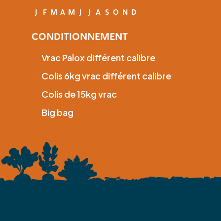
J
F
M
A
M
J
J
A
S
O
N
D
CONDITIONNEMENT
Vrac Palox différent calibre
Colis 6kg vrac différent calibre
Colis de 15kg vrac
Big bag