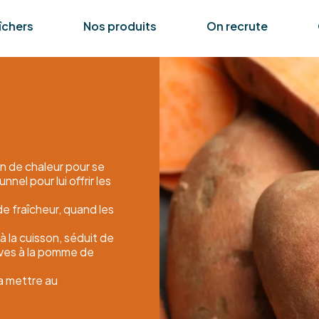
îchers
Nos produits
On recrute
oin de chaleur pour se
nel pour lui offrir les
de fraîcheur, quand les
 la cuisson, séduit de
ives à la pomme de
la mettre au