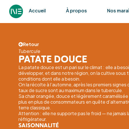
Accueil
À propos
Nos mara
Retour
Tubercule
PATATE DOUCE
La patate douce est un pari sur le climat : elle a bes
développer, et dans notre région, on la cultive sous tun
conditions dont elle a besoin.
On la récolte à l’automne, après les premiers signes 
taux de sucre sont au maximum dans le tubercule.
Sa chair orangée, douce et légèrement caramélisée à
plus en plus de consommateurs en quête d’alternat
terre classique.
Attention : elle ne supporte pas le froid — ne jamais 
réfrigérateur.
SAISONNALITÉ