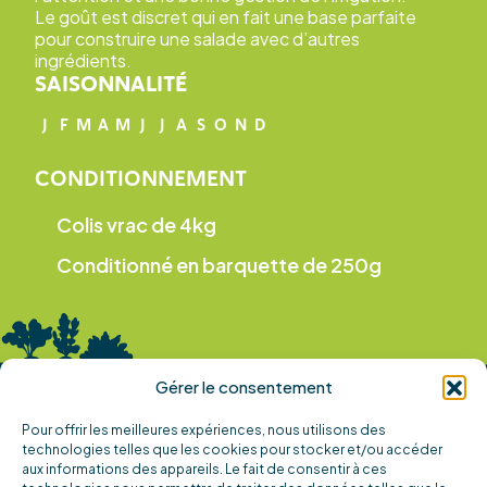
Le goût est discret qui en fait une base parfaite
pour construire une salade avec d’autres
ingrédients.
SAISONNALITÉ
J
F
M
A
M
J
J
A
S
O
N
D
CONDITIONNEMENT
Colis vrac de 4kg
Conditionné en barquette de 250g
Gérer le consentement
Pour offrir les meilleures expériences, nous utilisons des
technologies telles que les cookies pour stocker et/ou accéder
aux informations des appareils. Le fait de consentir à ces
102 route du Fleuve, 44450 Saint-Julien-de-