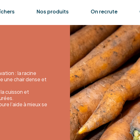
îchers
Nos produits
On recrute
ation : la racine
e une chair dense et
 la cuisson et
urées.
oure l’aide à mieux se