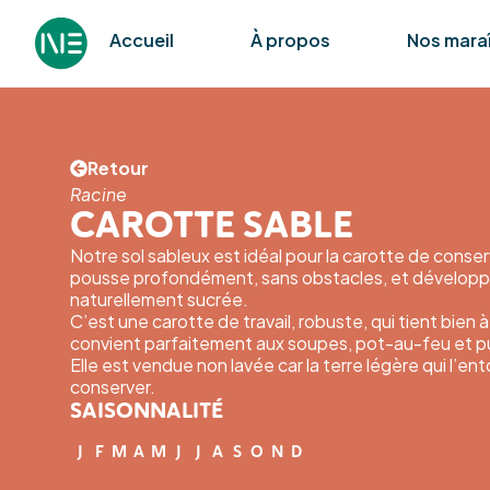
Accueil
À propos
Nos mara
Retour
Racine
CAROTTE SABLE
Notre sol sableux est idéal pour la carotte de conserv
pousse profondément, sans obstacles, et développ
naturellement sucrée.
C’est une carotte de travail, robuste, qui tient bien à
convient parfaitement aux soupes, pot-au-feu et p
Elle est vendue non lavée car la terre légère qui l’ent
conserver.
SAISONNALITÉ
J
F
M
A
M
J
J
A
S
O
N
D