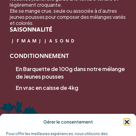
légèrement croquante.
Elle se mange crue, seule ou associée à d’autres
jeunes pousses pour composer des mélanges variés
et colorés.
SAISONNALITÉ
J
F
M
A
M
J
J
A
S
O
N
D
CONDITIONNEMENT
En Barquette de 100g dans notre mélange
de Jeunes pousses
En vrac en caisse de 4kg
Gérer le consentement
Pour offrir les meilleures expériences, nous utilisons des